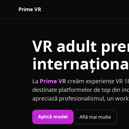
Prime VR
VR adult pr
internaționa
La
Prime VR
creăm experiențe VR 18
destinate platformelor de top din i
apreciază profesionalismul, un workf
Aplică model
Află mai multe