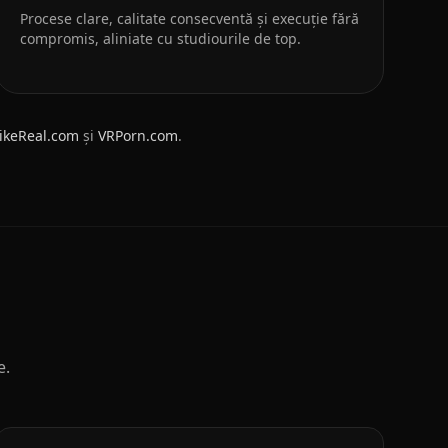
Procese clare, calitate consecventă și execuție fără
compromis, aliniate cu studiourile de top.
ikeReal.com
și
VRPorn.com
.
e.