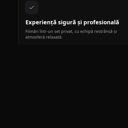
Experiență sigură și profesională
Filmări într-un set privat, cu echipă restrânsă și
atmosferă relaxată.
Aplică la 
Completează formu
noastre. Atentie: