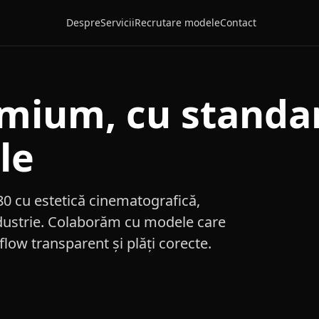
Despre
Servicii
Recrutare modele
Contact
emium, cu standa
le
0 cu estetică cinematografică,
ndustrie. Colaborăm cu modele care
low transparent și plăți corecte.