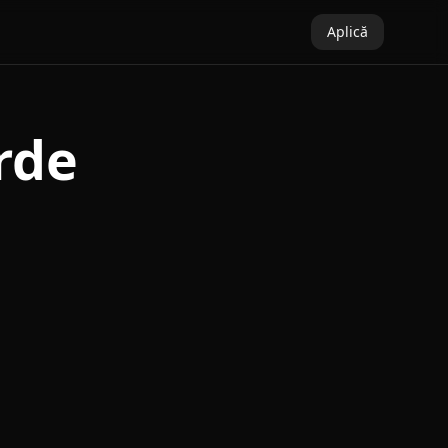
Aplică
rde