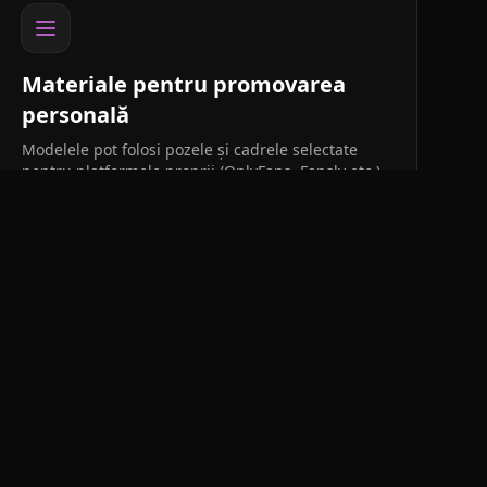
Materiale pentru promovarea
personală
Modelele pot folosi pozele și cadrele selectate
pentru platformele proprii (OnlyFans, Fansly etc.).
u proiectele