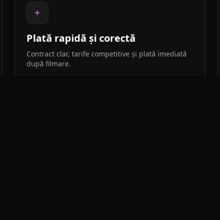
Plată rapidă și corectă
Contract clar, tarife competitive și plată imediată
după filmare.
Prime VR - Doar FETE sau CUPLURI
larul de mai jos, iar noi te vom contacta dacă ești potrivita pentr
 In momentul asta cautam doar fete sau cupluri.